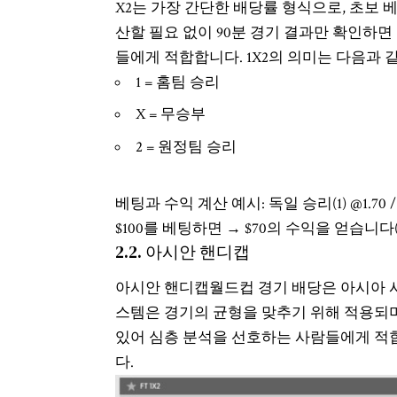
X2는 가장 간단한 배당률 형식으로, 초보
산할 필요 없이 90분 경기 결과만 확인하
들에게 적합합니다. 1X2의 의미는 다음과 
1 = 홈팀 승리
X = 무승부
2 = 원정팀 승리
베팅과 수익 계산 예시: 독일 승리(1) @1.70 /
$100를 베팅하면 → $70의 수익을 얻습니다
2.2. 아시안 핸디캡
아시안 핸디캡월드컵 경기 배당은 아시아 시
스템은 경기의 균형을 맞추기 위해 적용되며
있어 심층 분석을 선호하는 사람들에게 적
다.