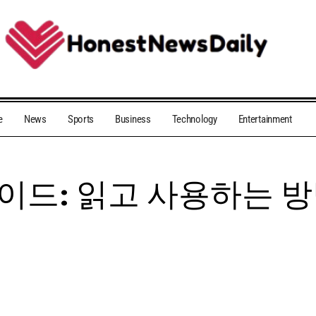
e
News
Sports
Business
Technology
Entertainment
이드: 읽고 사용하는 