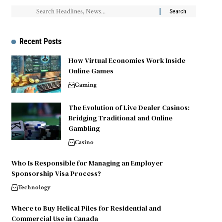
Recent Posts
How Virtual Economies Work Inside
Online Games
Gaming
The Evolution of Live Dealer Casinos:
Bridging Traditional and Online
Gambling
Casino
Who Is Responsible for Managing an Employer
Sponsorship Visa Process?
Technology
Where to Buy Helical Piles for Residential and
Commercial Use in Canada