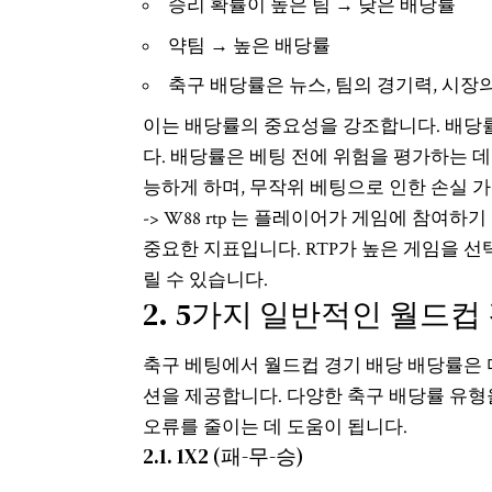
승리 확률이 높은 팀 → 낮은 배당률
약팀 → 높은 배당률
축구 배당률은 뉴스, 팀의 경기력, 시장
이는 배당률의 중요성을 강조합니다. 배당
다. 배당률은 베팅 전에 위험을 평가하는 데
능하게 하며, 무작위 베팅으로 인한 손실 
->
W88 rtp
는 플레이어가 게임에 참여하기 전
중요한 지표입니다. RTP가 높은 게임을 
릴 수 있습니다.
2. 5가지 일반적인 월드컵
축구 베팅에서 월드컵 경기 배당 배당률은 
션을 제공합니다. 다양한 축구 배당률 유형
오류를 줄이는 데 도움이 됩니다.
2.1. 1X2 (패-무-승)