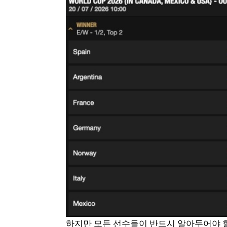
하지만 모든 선수들이 반드시 알아두어야 할