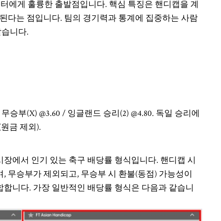
 베터에게 훌륭한 출발점입니다. 핵심 특징은 핸디캡을 계
면 된다는 점입니다. 팀의 경기력과 통계에 집중하는 사람
같습니다.
 무승부(X) @3.60 / 잉글랜드 승리(2) @4.80. 독일 승리에
(원금 제외).
장에서 인기 있는 축구 배당률 형식입니다. 핸디캡 시
, 무승부가 제외되고, 무승부 시 환불(동점) 가능성이
합합니다. 가장 일반적인 배당률 형식은 다음과 같습니