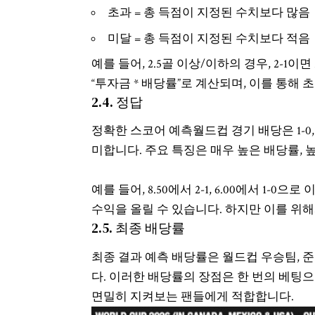
초과 = 총 득점이 지정된 수치보다 많음
미달 = 총 득점이 지정된 수치보다 적음
예를 들어, 2.5골 이상/이하의 경우, 2-1이면
“투자금 * 배당률”로 계산되며, 이를 통해
2.4. 정답
정확한 스코어 예측월드컵 경기 배당은 1-0, 
미합니다. 주요 특징은 매우 높은 배당률, 
예를 들어, 8.50에서 2-1, 6.00에서 1
수익을 올릴 수 있습니다. 하지만 이를 위
2.5. 최종 배당률
최종 결과 예측 배당률은 월드컵 우승팀, 
다. 이러한 배당률의 장점은 한 번의 베팅으
면밀히 지켜보는 팬들에게 적합합니다.